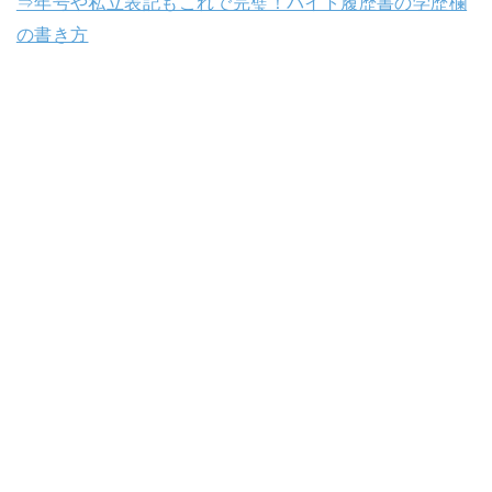
⇒年号や私立表記もこれで完璧！バイト履歴書の学歴欄
の書き方