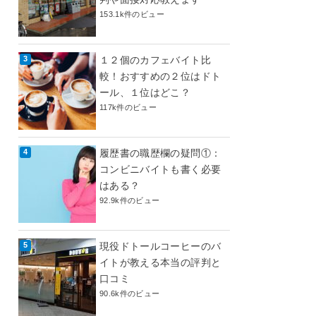
153.1k件のビュー
１２個のカフェバイト比
較！おすすめの２位はドト
ール、１位はどこ？
117k件のビュー
履歴書の職歴欄の疑問①：
コンビニバイトも書く必要
はある？
92.9k件のビュー
現役ドトールコーヒーのバ
イトが教える本当の評判と
口コミ
90.6k件のビュー