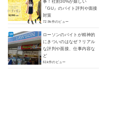
事！社割30%が嬉しい
『GU』のバイト評判や面接
対策
72.9k件のビュー
ローソンのバイトが精神的
にきついのはなぜ？リアル
な評判や面接、仕事内容な
ど
61k件のビュー