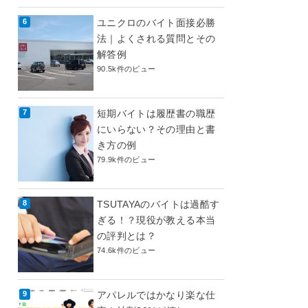
ユニクロのバイト面接必勝
法｜よくされる質問とその
解答例
90.5k件のビュー
短期バイトは履歴書の職歴
にいらない？その理由と書
き方の例
79.9k件のビュー
TSUTAYAのバイトは過酷す
ぎる！？現役が教える本当
の評判とは？
74.6k件のビュー
アパレルではかなり楽な仕