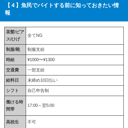
【４】魚民でバイトする前に知っておきたい情
報
茶髪/ピア
全てNG
ス/ひげ
制服/靴
制服支給
時給
¥1000〜¥1300
交通費
一部支給
給料日
末締め10日払い
シフト
自己申告制
働ける時
17:00～翌5:00
間帯
高校生
不可