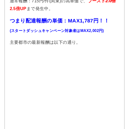
通常報酬：715円/件(関東)の高単価で、
ブースト
2.0倍
2.5倍UP
まで発生中。
つまり配達報酬の単価：MAX1,787円！！
(スタートダッシュキャンペーン対象者はMAX2,002円)
主要都市の最新報酬は以下の通り。