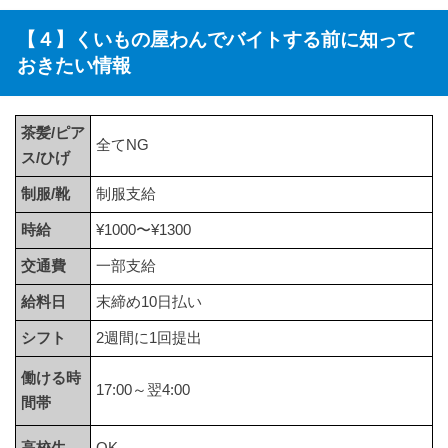
【４】くいもの屋わんでバイトする前に知って
おきたい情報
茶髪/ピア
全てNG
ス/ひげ
制服/靴
制服支給
時給
¥1000〜¥1300
交通費
一部支給
給料日
末締め10日払い
シフト
2週間に1回提出
働ける時
17:00～翌4:00
間帯
高校生
OK