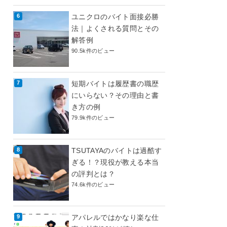
ユニクロのバイト面接必勝
法｜よくされる質問とその
解答例
90.5k件のビュー
短期バイトは履歴書の職歴
にいらない？その理由と書
き方の例
79.9k件のビュー
TSUTAYAのバイトは過酷す
ぎる！？現役が教える本当
の評判とは？
74.6k件のビュー
アパレルではかなり楽な仕