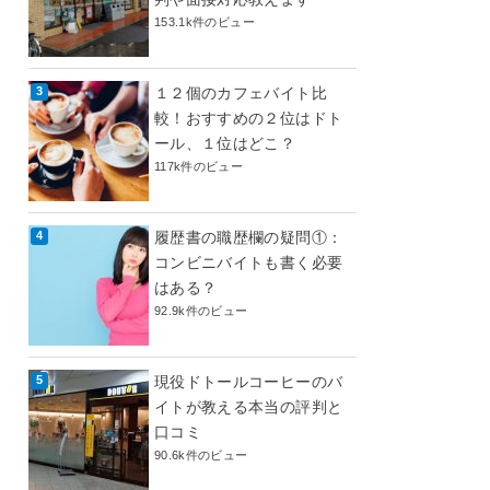
153.1k件のビュー
１２個のカフェバイト比
較！おすすめの２位はドト
ール、１位はどこ？
117k件のビュー
履歴書の職歴欄の疑問①：
コンビニバイトも書く必要
はある？
92.9k件のビュー
現役ドトールコーヒーのバ
イトが教える本当の評判と
口コミ
90.6k件のビュー