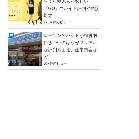
事！社割30%が嬉しい
『GU』のバイト評判や面接
対策
72.9k件のビュー
ローソンのバイトが精神的
にきついのはなぜ？リアル
な評判や面接、仕事内容な
ど
61k件のビュー