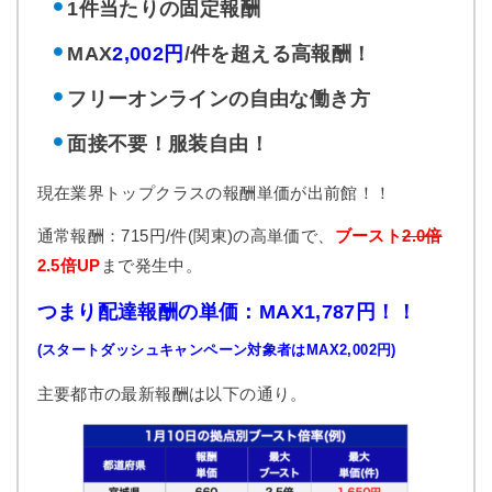
1件当たりの固定報酬
MAX
2,002円
/件を超える高報酬！
フリーオンラインの自由な働き方
面接不要！服装自由！
現在業界トップクラスの報酬単価が出前館！！
通常報酬：715円/件(関東)の高単価で、
ブースト
2.0倍
2.5倍UP
まで発生中。
つまり配達報酬の単価：MAX1,787円！！
(スタートダッシュキャンペーン対象者はMAX2,002円)
主要都市の最新報酬は以下の通り。