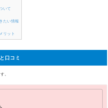
ついて
きたい情報
メリット
と口コミ
ます。
も