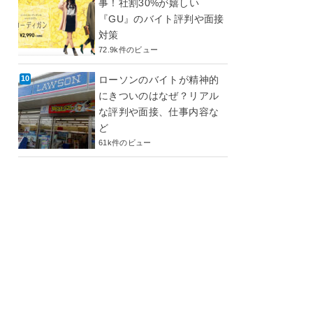
事！社割30%が嬉しい
『GU』のバイト評判や面接
対策
72.9k件のビュー
ローソンのバイトが精神的
にきついのはなぜ？リアル
な評判や面接、仕事内容な
ど
61k件のビュー