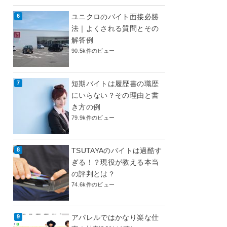
ユニクロのバイト面接必勝
法｜よくされる質問とその
解答例
90.5k件のビュー
短期バイトは履歴書の職歴
にいらない？その理由と書
き方の例
79.9k件のビュー
TSUTAYAのバイトは過酷す
ぎる！？現役が教える本当
の評判とは？
74.6k件のビュー
アパレルではかなり楽な仕