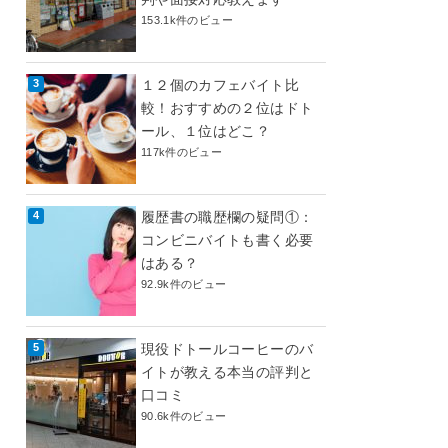
153.1k件のビュー
１２個のカフェバイト比
較！おすすめの２位はドト
ール、１位はどこ？
117k件のビュー
履歴書の職歴欄の疑問①：
コンビニバイトも書く必要
はある？
92.9k件のビュー
現役ドトールコーヒーのバ
イトが教える本当の評判と
口コミ
90.6k件のビュー