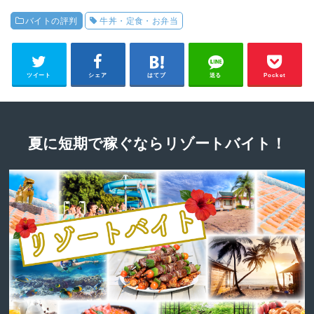
バイトの評判
牛丼・定食・お弁当
ツイート
シェア
はてブ
送る
Pocket
夏に短期で稼ぐならリゾートバイト！